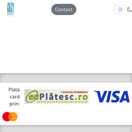
Contact
Plata
card
prin: